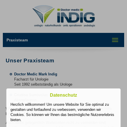
Praxisteam
Toggle
navigat
Unser Praxisteam
Doctor Medic Mark Indig
Facharzt für Urologie
Seit 1992 selbstständig als Urologe
Cristina Sumiuciuc
Datenschutz
Altenpflegerin
Herzlich willkommen! Um unsere Website für Sie optimal zu
Wir sorgen auch an Tagen, an denen viele Patienten unsere Hilfe
gestalten und fortlaufend zu verbessern, verwenden wir
benötigen, für einen freundlichen und reibungslosen Ablauf.
Cookies. So können wir Ihnen das bestmögliche Nutzererlebnis
bieten.
Auch wenn gelegentlich Wartezeiten nicht zu vermeiden sind,