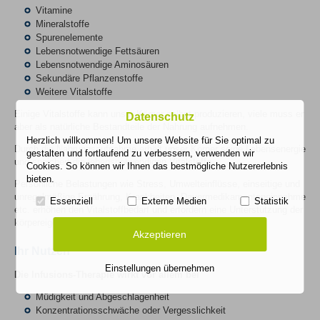
Vitamine
Mineralstoffe
Spurenelemente
Lebensnotwendige Fettsäuren
Lebensnotwendige Aminosäuren
Sekundäre Pflanzenstoffe
Weitere Vitalstoffe
Einige Vitalstoffe kann unser Körper selbst produzieren, viele muss er
Datenschutz
aber als natürliche Bestandteile der Nahrung aufnehmen.
Herzlich willkommen! Um unsere Website für Sie optimal zu
Durch die Nahrungsaufnahme erhält unser Körper seine Lebensenergie
gestalten und fortlaufend zu verbessern, verwenden wir
und speichert die lebensnotwendigen Vitalstoffe.
Cookies. So können wir Ihnen das bestmögliche Nutzererlebnis
bieten.
Persönliche Belastungen wie Stress, Umwelteinflüsse, einseitige und
unregelmäßige Ernährung, Krankheiten, Dauermedikamenteneinnahme
Essenziell
Externe Medien
Statistik
etc. erhöhen den Vitalstoffbedarf und erfordern eine Unterstützung der
körpereigenen Regeneration.
Akzeptieren
Ihr Nutzen
Einstellungen übernehmen
Die Infusions-Therapie wirkt vor allem bei
Müdigkeit und Abgeschlagenheit
Konzentrationsschwäche oder Vergesslichkeit